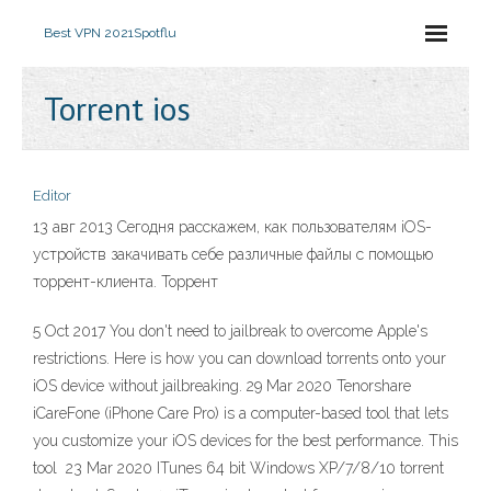
Best VPN 2021
Spotflu
Torrent ios
Editor
13 авг 2013 Сегодня расскажем, как пользователям iOS-
устройств закачивать себе различные файлы с помощью
торрент-клиента. Торрент
5 Oct 2017 You don't need to jailbreak to overcome Apple's
restrictions. Here is how you can download torrents onto your
iOS device without jailbreaking. 29 Mar 2020 Tenorshare
iCareFone (iPhone Care Pro) is a computer-based tool that lets
you customize your iOS devices for the best performance. This
tool 23 Mar 2020 ITunes 64 bit Windows XP/7/8/10 torrent