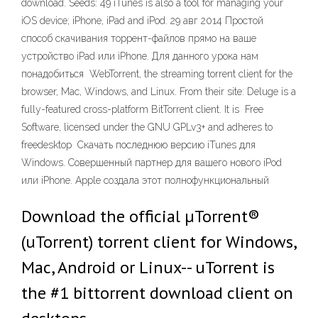
download. Seeds: 49 iTunes is also a tool for managing your
iOS device; iPhone, iPad and iPod. 29 авг 2014 Простой
способ скачивания торрент-файлов прямо на ваше
устройство iPad или iPhone. Для данного урока нам
понадобиться WebTorrent, the streaming torrent client for the
browser, Mac, Windows, and Linux. From their site: Deluge is a
fully-featured cross-platform ​BitTorrent client. It is ​ Free
Software, licensed under the ​GNU GPLv3+ and adheres to ​
freedesktop Скачать последнюю версию iTunes для
Windows. Совершенный партнер для вашего нового iPod
или iPhone. Apple создала этот полнофункциональный
Download the official µTorrent®
(uTorrent) torrent client for Windows,
Mac, Android or Linux-- uTorrent is
the #1 bittorrent download client on