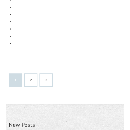
1
2
New Posts